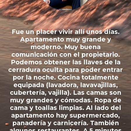
a
Fue un placer vivir allí unos días.
a
Apartamento muy grande y
or
moderno. Muy buena
comunicación con el propietario.
Podemos obtener las llaves de la
de
cerradura oculta para poder entrar
te
por la noche. Cocina totalmente
de
equipada (lavadora, lavavajillas,
s.
cubertería, vajilla). Las camas son
muy grandes y cómodas. Ropa de
cama y toallas limpias. Al lado del
apartamento hay supermercado,
panadería y carnicería. También
algunos restaurantes. A 5 minutos