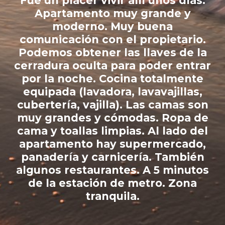
a
Fue un placer vivir allí unos días.
a
Apartamento muy grande y
or
moderno. Muy buena
comunicación con el propietario.
Podemos obtener las llaves de la
de
cerradura oculta para poder entrar
te
por la noche. Cocina totalmente
de
equipada (lavadora, lavavajillas,
s.
cubertería, vajilla). Las camas son
muy grandes y cómodas. Ropa de
cama y toallas limpias. Al lado del
apartamento hay supermercado,
panadería y carnicería. También
algunos restaurantes. A 5 minutos
de la estación de metro. Zona
tranquila.