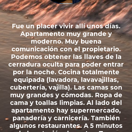
a
Fue un placer vivir allí unos días.
a
Apartamento muy grande y
or
moderno. Muy buena
comunicación con el propietario.
Podemos obtener las llaves de la
de
cerradura oculta para poder entrar
te
por la noche. Cocina totalmente
de
equipada (lavadora, lavavajillas,
s.
cubertería, vajilla). Las camas son
muy grandes y cómodas. Ropa de
cama y toallas limpias. Al lado del
apartamento hay supermercado,
panadería y carnicería. También
algunos restaurantes. A 5 minutos